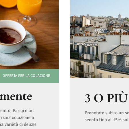
OFFERTA PER LA COLAZIONE
emente
3 O PI
ent di Parigi è un
Prenotate subito un sog
on una colazione a
sconto fino al 15% sul 
a varietà di delizie