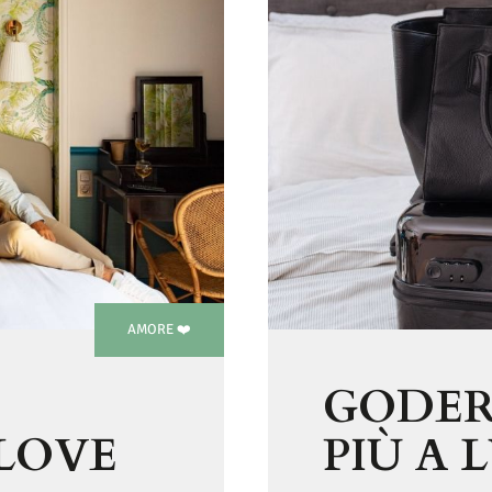
AMORE ❤️
GODER
LOVE
PIÙ A