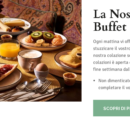
La Nos
Buffet
Ogni mattina vi of
stuzzicare il vostro
nostra colazione so
colazioni è aperta 
fine settimana dall
Non dimenticate
completare il v
SCOPRI DI P