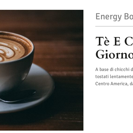
Energy Bo
Tè E C
Giorn
A base di chicchi d
tostati lentamente,
Centro America, da